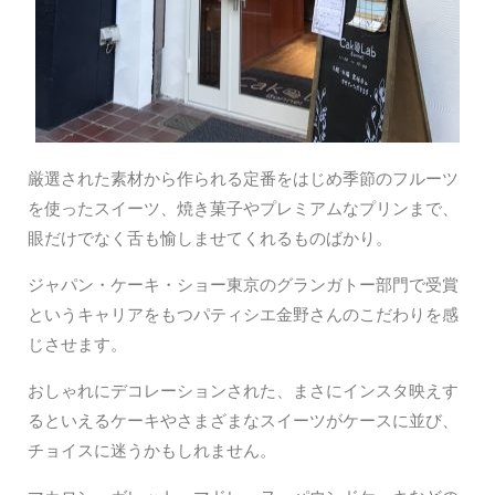
厳選された素材から作られる定番をはじめ季節のフルーツ
を使ったスイーツ、焼き菓子やプレミアムなプリンまで、
眼だけでなく舌も愉しませてくれるものばかり。
ジャパン・ケーキ・ショー東京のグランガトー部門で受賞
というキャリアをもつパティシエ金野さんのこだわりを感
じさせます。
おしゃれにデコレーションされた、まさにインスタ映えす
るといえるケーキやさまざまなスイーツがケースに並び、
チョイスに迷うかもしれません。