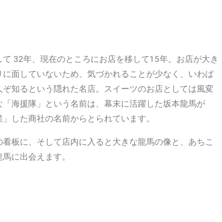
して 32年、現在のところにお店を移して15年。お店が大き
りに面していないため、気づかれることが少なく、いわば
人ぞ知るという隠れた名店。スイーツのお店としては風変
な「海援隊」という名前は、幕末に活躍した坂本龍馬が
業」した商社の名前からとられています。
の看板に、そして店内に入ると大きな龍馬の像と、あちこ
龍馬に出会えます。