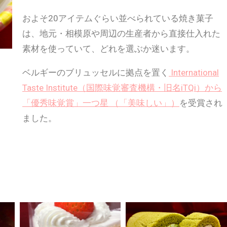
およそ20アイテムぐらい並べられている焼き菓子
は、地元・相模原や周辺の生産者から直接仕入れた
素材を使っていて、どれを選ぶか迷います。
ベルギーのブリュッセルに拠点を置く
International
Taste Institute（国際味覚審査機構・旧名iTQi）から
「優秀味覚賞」一つ星 （「美味しい」）
を受賞され
ました。