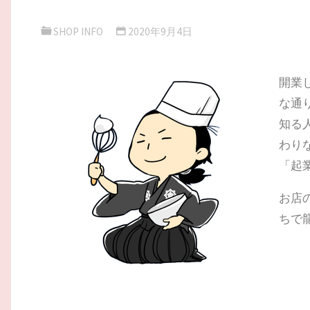
SHOP INFO
2020年9月4日
開業
な通
知る
わり
「起
お店
ちで