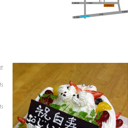
せ
。
お
お